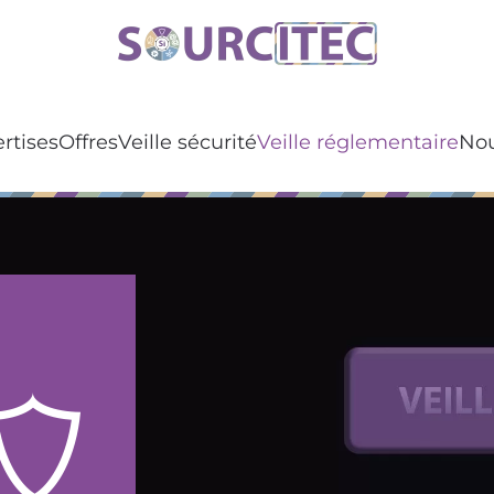
rtises
Offres
Veille sécurité
Veille réglementaire
Nou