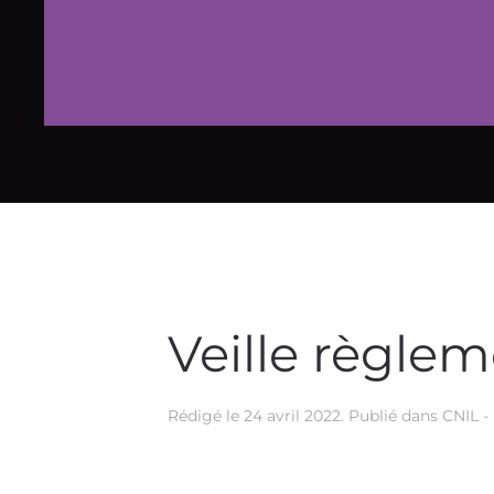
Veille règle
Rédigé le
24 avril 2022
. Publié dans
CNIL 