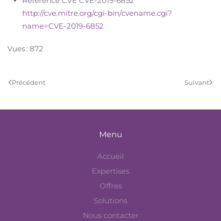
Référence CVE CVE-2019-6852
http://cve.mitre.org/cgi-bin/cvename.cgi?
name=CVE-2019-6852
Vues : 872
Précédent
Suivant
Menu
Accueil
Expertises
Offres
Solutions
Nous contacter